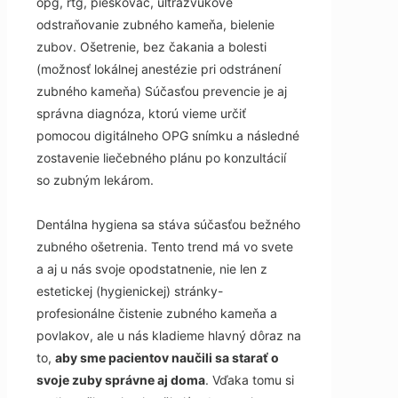
opg, rtg, pieskovač, ultrazvukové
odstraňovanie zubného kameňa, bielenie
zubov. Ošetrenie, bez čakania a bolesti
(možnosť lokálnej anestézie pri odstránení
zubného kameňa) Súčasťou prevencie je aj
správna diagnóza, ktorú vieme určiť
pomocou digitálneho OPG snímku a následné
zostavenie liečebného plánu po konzultácií
so zubným lekárom.
Dentálna hygiena sa stáva súčasťou bežného
zubného ošetrenia. Tento trend má vo svete
a aj u nás svoje opodstatnenie, nie len z
estetickej (hygienickej) stránky-
profesionálne čistenie zubného kameňa a
povlakov, ale u nás kladieme hlavný dôraz na
to,
aby sme pacientov naučili sa starať o
svoje zuby správne aj doma
. Vďaka tomu si