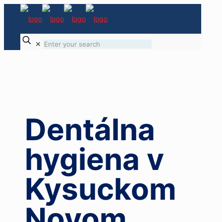
✕
Dentálna
hygiena v
Kysuckom
Novom