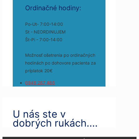
Ordinačné hodiny:
Po-Ut- 7:00-14:00
St - NEORDINUJEM
Št-Pi - 7:00-14:00
Možnosť ošetrenia po ordinačných
hodinách po dohovore pacienta za
príplatok 20€
0948 287 486
U nás ste v
dobrých rukách....