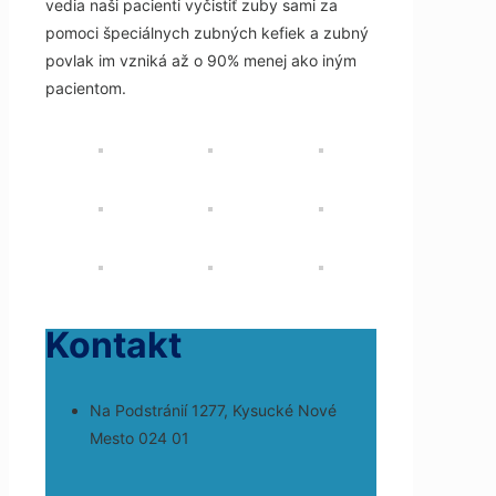
vedia naši pacienti vyčistiť zuby sami za
pomoci špeciálnych zubných kefiek a zubný
povlak im vzniká až o 90% menej ako iným
pacientom.
Kontakt
Na Podstránií 1277, Kysucké Nové
Mesto 024 01